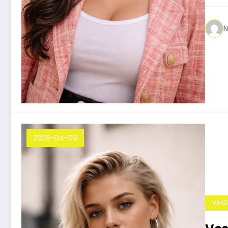
N
2026-04-09
VIIH