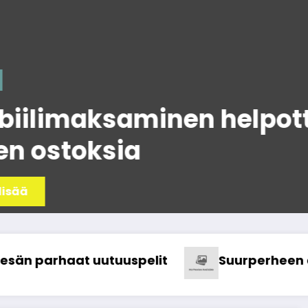
ilimaksaminen helpotta
 ostoksia
Suurperheen arki keskellä kaaosta