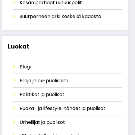
Kesän parhaat uutuuspelit
Suurperheen arki keskellä kaaosta
Luokat
Blogi
Eroja ja ex-puolisoita
Poliitikot ja puolisot
Ruoka- ja lifestyle-tähdet ja puolisot
Urheilijat ja puolisot