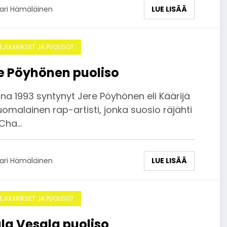
LUE LISÄÄ
ari Hämäläinen
DEJULKKIKSET JA PUOLISOT
e Pöyhönen puoliso
na 1993 syntynyt Jere Pöyhönen eli Käärijä
omalainen rap-artisti, jonka suosio räjähti
Cha…
LUE LISÄÄ
ari Hämäläinen
DEJULKKIKSET JA PUOLISOT
la Vesala puoliso