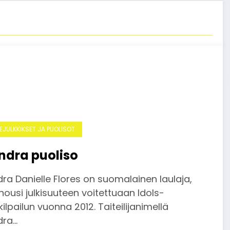
DEJULKKIKSET JA PUOLISOT
ndra puoliso
ra Danielle Flores on suomalainen laulaja,
nousi julkisuuteen voitettuaan Idols-
kilpailun vuonna 2012. Taiteilijanimellä
dra…