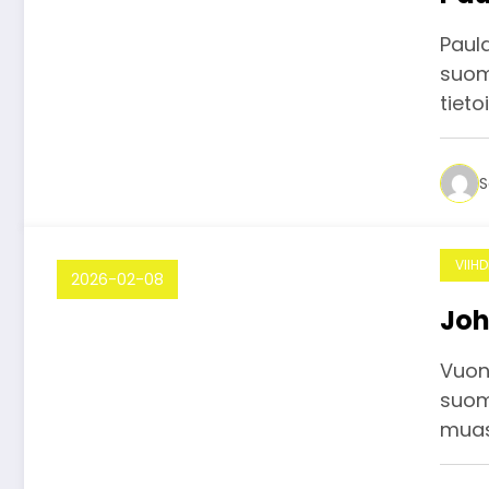
Paul
suoma
tiet
S
VIIH
2026-02-08
Joh
Vuon
suom
muass