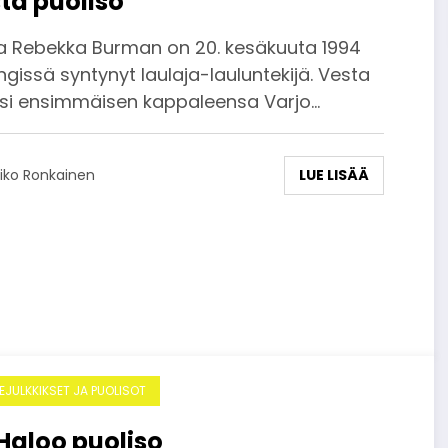
ta puoliso
a Rebekka Burman on 20. kesäkuuta 1994
ngissä syntynyt laulaja-lauluntekijä. Vesta
aisi ensimmäisen kappaleensa Varjo…
LUE LISÄÄ
iko Ronkainen
DEJULKKIKSET JA PUOLISOT
i Haloo puoliso