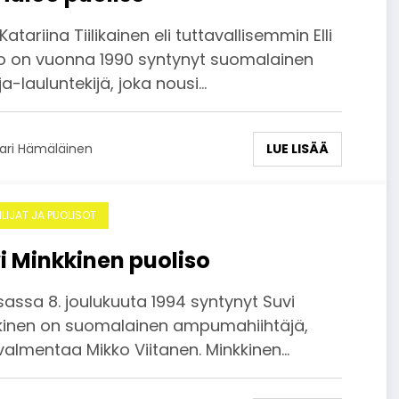
 Katariina Tiilikainen eli tuttavallisemmin Elli
o on vuonna 1990 syntynyt suomalainen
ja-lauluntekijä, joka nousi…
LUE LISÄÄ
ari Hämäläinen
ILIJAT JA PUOLISOT
i Minkkinen puoliso
assa 8. joulukuuta 1994 syntynyt Suvi
kinen on suomalainen ampumahiihtäjä,
valmentaa Mikko Viitanen. Minkkinen…