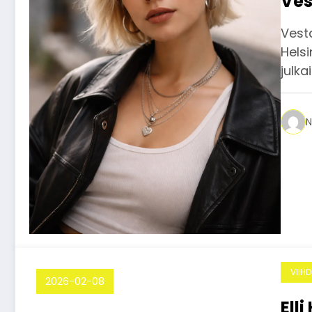
Ves
Vest
Helsi
julk
N
VIIH
2026-02-08
Ell