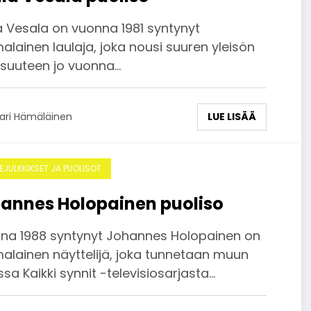
a Vesala on vuonna 1981 syntynyt
lainen laulaja, joka nousi suuren yleisön
oisuuteen jo vuonna…
LUE LISÄÄ
ari Hämäläinen
DEJULKKIKSET JA PUOLISOT
annes Holopainen puoliso
na 1988 syntynyt Johannes Holopainen on
alainen näyttelijä, joka tunnetaan muun
a Kaikki synnit -televisiosarjasta…