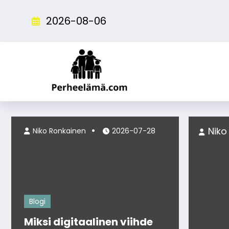
Skip
to
2026-08-06
content
-28
Niko Ron
Niko Ronkainen
2026-07-28
Blogi
Miksi digitaalinen viihde