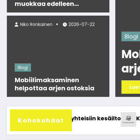
muokkaa edelleen
modernia popkulttuuria
Niko Ronkainen
2026-07-22
Blogi
nen viihde
Mobi
een modernia
arjen
Blogi
Mobiilimaksaminen
Lue lisää
helpottaa arjen ostoksia
teisiin kesäiltoihin
Kesän parhaat uutuuspelit
Kohokohdat