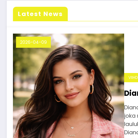
Latest News
2026-04-09
VIIH
Dia
Diand
joka 
laulu
Dian