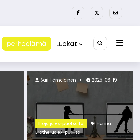
perheelämä
Luokat
Niko Ronkainen
2026-07-08
Sari Hämäläinen
2025-06-19
Eroja ja ex-puolisoita
Hanna
Brotherus ex-puoliso