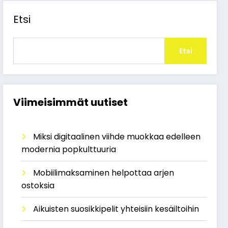
Etsi
Etsi
Viimeisimmät uutiset
Miksi digitaalinen viihde muokkaa edelleen
modernia popkulttuuria
Mobiilimaksaminen helpottaa arjen
ostoksia
Aikuisten suosikkipelit yhteisiin kesäiltoihin