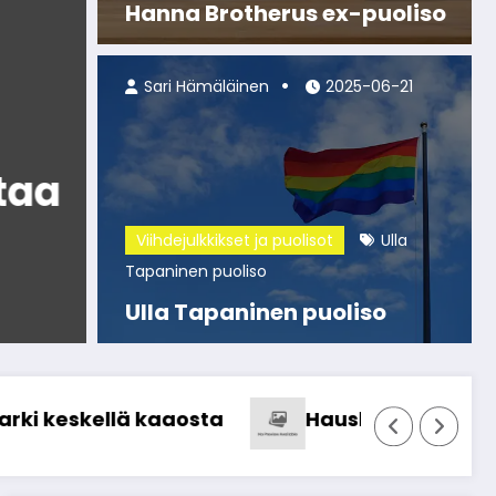
Hanna Brotherus ex-puoliso
Sari Hämäläinen
2025-06-21
Blogi
a
Aikuisten suosikkipe
yhteisiin kesäiltoihi
Viihdejulkkikset ja puolisot
Ulla
Tapaninen puoliso
Lue lisää
Ulla Tapaninen puoliso
Hauskimmat pelit aikuiseen makuun