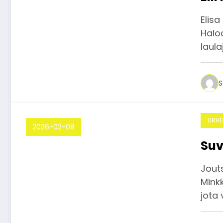
Elisa
Halo
laula
S
URHE
2026-02-08
Suv
Jouts
Mink
jota 