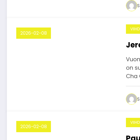
S
VIIH
2026-02-08
Jer
Vuon
on su
Cha 
S
VIIH
2026-02-08
Pau