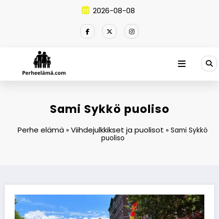
Skip
2026-08-08
to
content
Sami Sykkö puoliso
Perhe elämä
Viihdejulkkikset ja puolisot
»
»
Sami Sykkö
puoliso