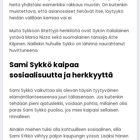
heitä yhdistäisi esimerkiksi rakkaus muotiin. On kuitenkin
muistettava, että asianosaiset tietävät itse, löytyykö
heidän välillään kemiaa vai ei.
Muita Sykköön liitettyjä henkilöitä ovat Sykön italialainen
ystävä Marsa Nizza sekä suomalainen tanssija Atte
Kilpinen. Näillekin huhuille Sykkö on lähinnä naurahtanut
huvittuneena.
Sami Sykkö kaipaa
sosiaalisuutta ja herkkyyttä
Sami Sykkö vaikuttaa siis olevan täysin tyytyväinen
elämäntilanteeseensa juuri tällaisenaan. Jos kuitenkin
tehdään pieni ajatusleikki, voidaan pohtia, millainen olisi
paras Sami Sykkö puoliso, jos mies kaipaisi sellaisen
rinnalleen.
Ainakin miehen tulisi olla kohtuullisen sosiaalinen, sillä
Sami SYkkö viihtyy paljon kaupungin yössä. Lisäksi hänen