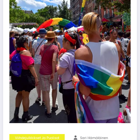
Viihdejulkkikset Ja Puolisot
Sari Hämäläinen