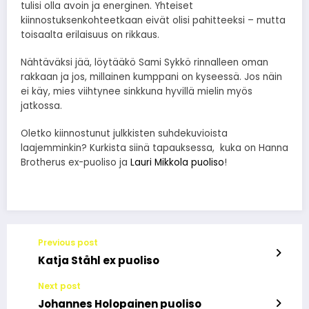
tulisi olla avoin ja energinen. Yhteiset
kiinnostuksenkohteetkaan eivät olisi pahitteeksi – mutta
toisaalta erilaisuus on rikkaus.
Nähtäväksi jää, löytääkö Sami Sykkö rinnalleen oman
rakkaan ja jos, millainen kumppani on kyseessä. Jos näin
ei käy, mies viihtynee sinkkuna hyvillä mielin myös
jatkossa.
Oletko kiinnostunut julkkisten suhdekuvioista
laajemminkin? Kurkista siinä tapauksessa, kuka on Hanna
Brotherus ex-puoliso ja
Lauri Mikkola puoliso
!
Previous post
Katja Ståhl ex puoliso
Next post
Johannes Holopainen puoliso