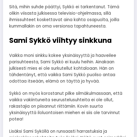
Sitä, mihin suhde päättyi, Sykkö ei tarkentanut. Tämä
olikin viisasta julkisessa televisio-ohjelmassa, sillä
ihmissuhteet koskettavat aina kahta osapuolta, joilla
kummallakin on oma versionsa tapahtuneesta.
Sami Sykkö viihtyy sinkkuna
Vaikka moni sinkku kokee yksinäisyyttä ja haaveilee
parisuhteesta, Sami Sykkö ei kuulu heihin. Ainakaan
julkisesti mies ei ole surkutellut kohtaloaan. Hän on
tähdentänyt, että vaikka Sami Sykkö puoliso antaa
odottaa itseään, elämä on täyttä ja hyvää.
Sykkö on myös korostanut pilke silmäkulmassaan, että
vaikka vakiintuneita seurustelusuhteita ei ole ollut,
rakastajia on piisannut riittämiin. Kovin suurta
yksinäisyyttä iloluontoisen miehen ei siis ole tarvinnut
potea!
Lisäksi Sami Syköllä on runsaasti harrastuksia ja