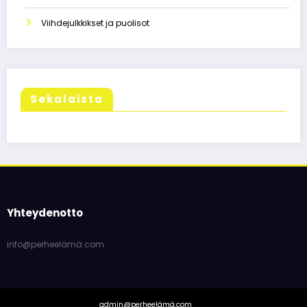
Viihdejulkkikset ja puolisot
Sekalaista
Yhteydenotto
info@perheelämä.com
admin@perheelämä.com