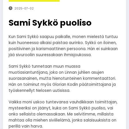
2025-07-02
Sami Sykkö puoliso
Kun Sami Sykkö saapuu paikalle, monen mielestä tuntuu
kuin huoneessa alkaisi paistaa aurinko. Sykkö on iloinen,
positiivinen ja karismaattinen persoona. Hän ei suinkaan
jää sivurooliin suuressakaan ihmisjoukossa.
Sami Sykkö tunnetaan muun muassa
muotiasiantuntijana, joka on Linnan juhlien asujen
suorasanainen, mutta hienotunteinen kommentaattori.
Hän on toiminut myös Glorian Kodin päätoimittajana ja
työskennellyt Nelosen uutisissa.
Vaikka moni uskoo tuntevansa vauhdikkaan toimittajan,
mysteeriksi on jäänyt, kuka on Sami Sykkö puoliso, vai
onko sellaista olemassakaan. Me selvitimme, millaista
mahtaa olla miehen siviilielämä, jonka salaisuuksista on
perillä vain harva.