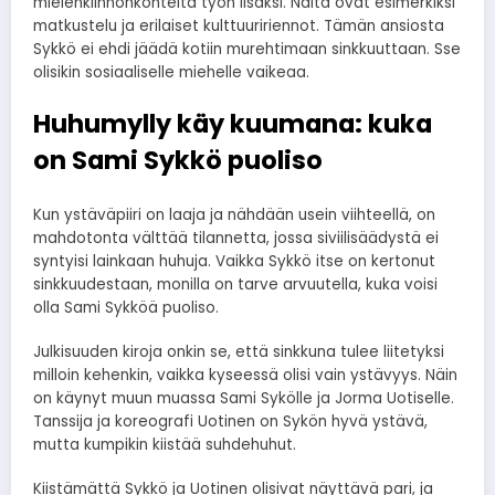
mielenkiinnonkohteita työn lisäksi. Näitä ovat esimerkiksi
matkustelu ja erilaiset kulttuuririennot. Tämän ansiosta
Sykkö ei ehdi jäädä kotiin murehtimaan sinkkuuttaan. Sse
olisikin sosiaaliselle miehelle vaikeaa.
Huhumylly käy kuumana: kuka
on Sami Sykkö puoliso
Kun ystäväpiiri on laaja ja nähdään usein viihteellä, on
mahdotonta välttää tilannetta, jossa siviilisäädystä ei
syntyisi lainkaan huhuja. Vaikka Sykkö itse on kertonut
sinkkuudestaan, monilla on tarve arvuutella, kuka voisi
olla Sami Sykköä puoliso.
Julkisuuden kiroja onkin se, että sinkkuna tulee liitetyksi
milloin kehenkin, vaikka kyseessä olisi vain ystävyys. Näin
on käynyt muun muassa Sami Sykölle ja Jorma Uotiselle.
Tanssija ja koreografi Uotinen on Sykön hyvä ystävä,
mutta kumpikin kiistää suhdehuhut.
Kiistämättä Sykkö ja Uotinen olisivat näyttävä pari, ja