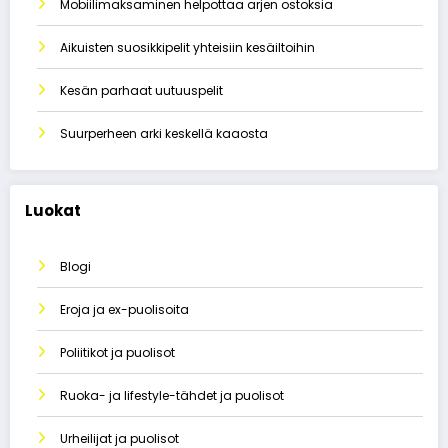
Mobiilimaksaminen helpottaa arjen ostoksia
Aikuisten suosikkipelit yhteisiin kesäiltoihin
Kesän parhaat uutuuspelit
Suurperheen arki keskellä kaaosta
Luokat
Blogi
Eroja ja ex-puolisoita
Poliitikot ja puolisot
Ruoka- ja lifestyle-tähdet ja puolisot
Urheilijat ja puolisot