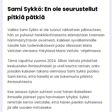
Sami Sykkö: En ole seurustellut
pitkiä pätkiä
Vaikka Sami Sykkö ei ole tuonut rakkaitaan julkisuuteen,
hän on puhunut henkilökohtaisesta elämästään toisinaan
hämmästyttävän avoimesti. Kaikkein syvällisimmälle
tasolle hän todennäköisesti pääsi ollessaan Maria
Veitolan vieraana Yökylässä Maria Veitola -ohjelmassa.
Tämä tapahtui vuonna 2024. Silloin Veitola johdatteli
keskustelun ihmissuhteisiin ja uteli kautta rantain, onko
jossakin kulissien takana olemassa Sami Sykkö puoliso.
Sami kertoi, että hänellä ei ole kokemusta pitkistä
ihmissuhteista.
Itse asiassa Sykön suhteet ovat hänen ikäiselleen
ihmiselle jääneet jopa harvinaisen lyhyiksi. Sykkö
nimittäin kertoi Veitolalle, että hänen pisinkin suhteensa
jäi alle vuoden mittaiseksi.